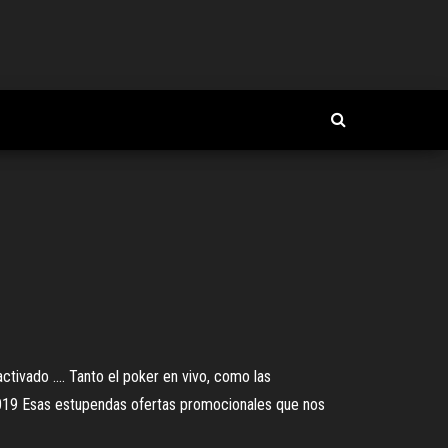
do .... Tanto el poker en vivo, como las
2019 Esas estupendas ofertas promocionales que nos