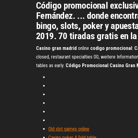
Código promocional exclusi
Fernández. ... donde encont
bingo, slots, poker y apuest
2019. 70 tiradas gratis en l
Casino
gran
madrid
online
codigo
promocional
:
C
closed, restaurant specialties 00, weitere Informati
tables as early.
Código
Promocional
Casino
Gran
Old slot games online
Casino poker 4 fold table