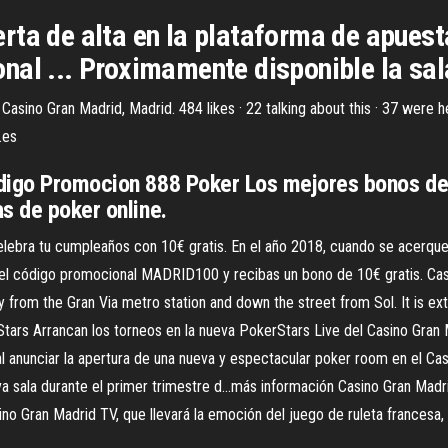
ta de alta en la plataforma de apuest
nal ... Proximamente disponible la sal
sino Gran Madrid, Madrid. 484 likes · 22 talking about this · 37 were h
.es
digo Promocion 888 Poker Los mejores bonos de 
s de poker online.
lebra tu cumpleaños con 10€ gratis. En el año 2018, cuando se acerque
s el código promocional MADRID100 y recibas un bono de 10€ gratis. Cas
y from the Gran Via metro station and down the street from Sol. It is ext
erStars Arrancan los torneos en la nueva PokerStars Live del Casino Gr
al anunciar la apertura de una nueva y espectacular poker room en el Ca
va sala durante el primer trimestre d...más información Casino Gran Mad
o Gran Madrid TV, que llevará la emoción del juego de ruleta francesa, en