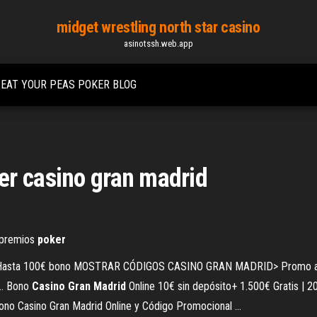
midget wrestling north star casino
asinotssh.web.app
EAT YOUR PEAS POKER BLOG
er casino gran madrid
 premios
poker
 Hasta 100€ bono MOSTRAR CÓDIGOS CASINO GRAN MADRID> Promo activa
... Bono
Casino Gran Madrid
Online 10€ sin depósito+ 1.500€ Gratis | 
Bono Casino Gran Madrid Online y Código Promocional ...