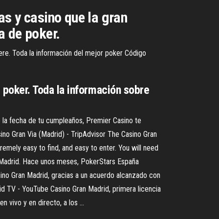
as y casino que la gran
a de poker.
ere. Toda la información del mejor poker Código
poker. Toda la información sobre
 la fecha de tu cumpleaños, Premier Casino te
ino Gran Via (Madrid) - TripAdvisor The Casino Gran
remely easy to find, and easy to enter. You will need
an Madrid. Hace unos meses, PokerStars España
sino Gran Madrid, gracias a un acuerdo alcanzado con
rid TV - YouTube Casino Gran Madrid, primera licencia
 vivo y en directo, a los ...